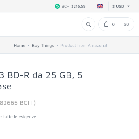
$ USD
BCH
$216.59
0
$0
Home
Buy Things
Product from Amazon.it
3 BD-R da 25 GB, 5
ase
482665 BCH )
e tutte le esigenze