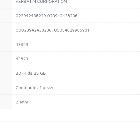
VERBATIM CORPORATION
023942438229 023942438236
00023942438236, 05054629986981
43823
43823
BD-R da 25 GB
Contenuto: 1 pezzo
2 anni