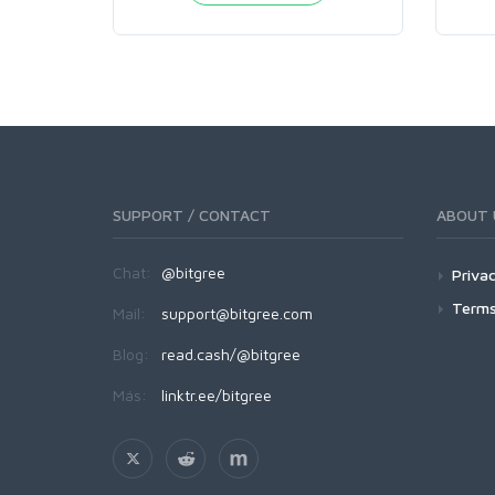
SUPPORT / CONTACT
ABOUT 
Chat:
@bitgree
Privac
Terms
Mail:
support@bitgree.com
Blog:
read.cash/@bitgree
Más:
linktr.ee/bitgree