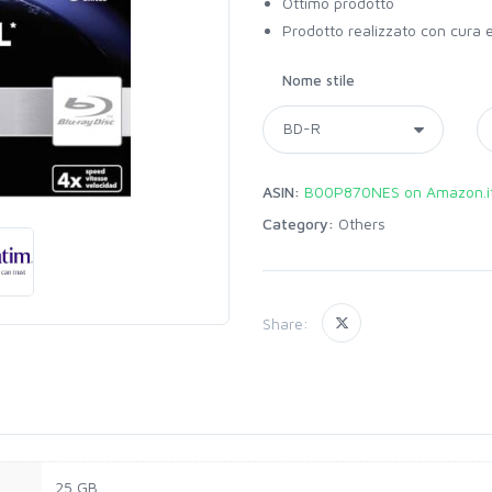
Ottimo prodotto
Prodotto realizzato con cura 
Nome stile
ASIN:
B00P870NES on Amazon.i
Category:
Others
Share:
25 GB