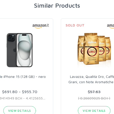
Similar Products
SOLD OUT
le iPhone 15 (128 GB) - nero
Lavazza, Qualità Oro, Caffè
Grani, con Note Aromatiche
$691.80 - $955.70
$57.63
( 3.19414949 BCH - 4.41256554 BCH )
( 0.26609025 BCH )
VIEW DETAILS
VIEW DETAILS