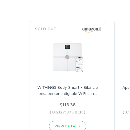
SOLD OUT
WITHINGS Body Smart - Bilancia
App
pesapersone digitale WIFI con
…
$115.38
( 0.53271375 BCH )
VIEW DETAILS