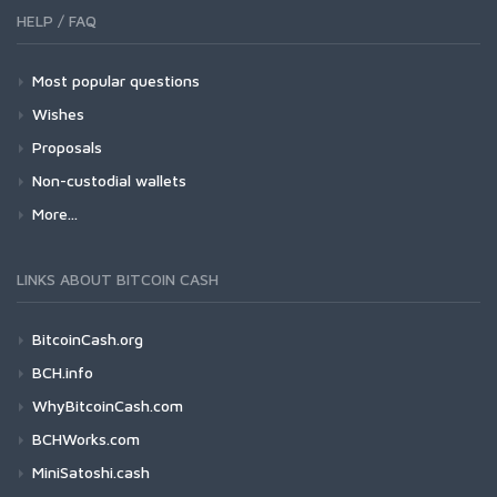
HELP / FAQ
Most popular questions
Wishes
Proposals
Non-custodial wallets
More...
LINKS ABOUT BITCOIN CASH
BitcoinCash.org
BCH.info
WhyBitcoinCash.com
BCHWorks.com
MiniSatoshi.cash