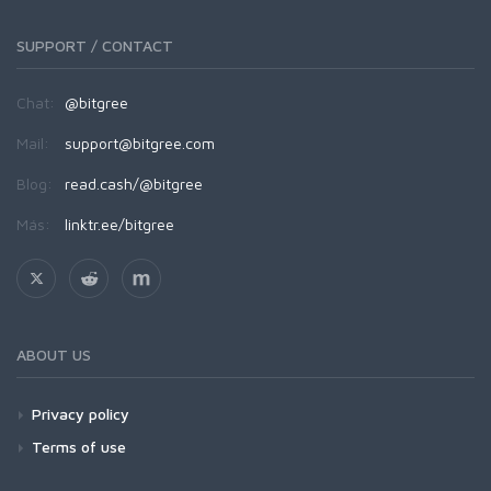
SUPPORT / CONTACT
Chat:
@bitgree
Mail:
support@bitgree.com
Blog:
read.cash/@bitgree
Más:
linktr.ee/bitgree
ABOUT US
Privacy policy
Terms of use