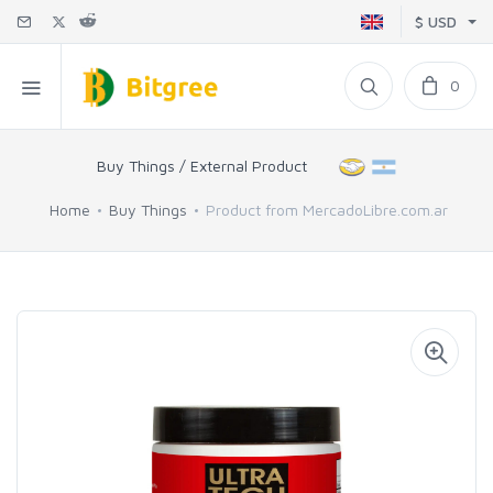
$ USD
0
Buy Things / External Product
Home
Buy Things
Product from MercadoLibre.com.ar