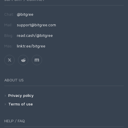
Chat:
@bitgree
Mail:
support@bitgree.com
Blog:
read.cash/@bitgree
Más:
linktr.ee/bitgree
ABOUT US
Privacy policy
Terms of use
HELP / FAQ