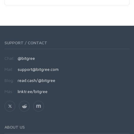
SUPPORT / CONTACT
Chat:
@bitgree
Mail:
support@bitgree.com
Blog:
read.cash/@bitgree
Más:
linktr.ee/bitgree
ABOUT US