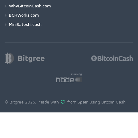
WhyBitcoinCash.com
BCHWorks.com
MiniSatoshi.cash
© Bitgree 2026. Made with
from Spain using
Bitcoin Cash
.