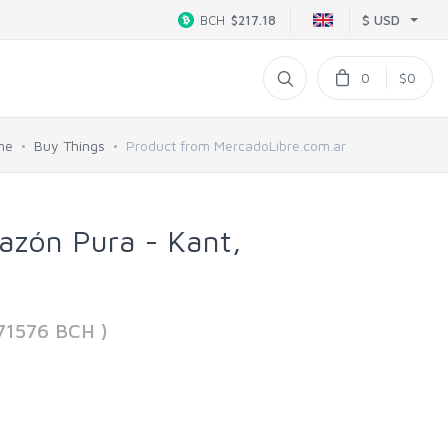
$ USD
BCH
$217.18
0
$0
me
Buy Things
Product from MercadoLibre.com.ar
Razón Pura - Kant,
571576 BCH )