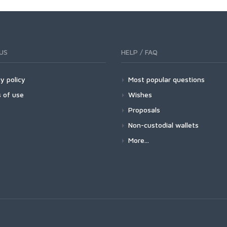
US
HELP / FAQ
y policy
Most popular questions
 of use
Wishes
Proposals
Non-custodial wallets
More...