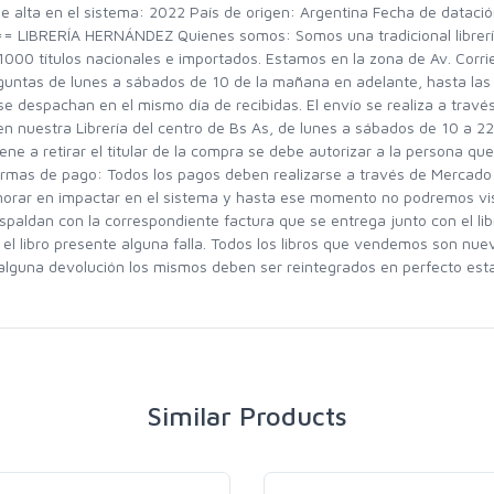
alta en el sistema: 2022 País de origen: Argentina Fecha de dataci
RÍA HERNÁNDEZ Quienes somos: Somos una tradicional librería ar
000 títulos nacionales e importados. Estamos en la zona de Av. Corrie
guntas de lunes a sábados de 10 de la mañana en adelante, hasta la
e despachan en el mismo día de recibidas. El envío se realiza a travé
 en nuestra Librería del centro de Bs As, de lunes a sábados de 10 a 2
ne a retirar el titular de la compra se debe autorizar a la persona que 
Formas de pago: Todos los pagos deben realizarse a través de Mercado 
orar en impactar en el sistema y hasta ese momento no podremos visua
spaldan con la correspondiente factura que se entrega junto con el li
 el libro presente alguna falla. Todos los libros que vendemos son nue
r alguna devolución los mismos deben ser reintegrados en perfecto est
Similar Products