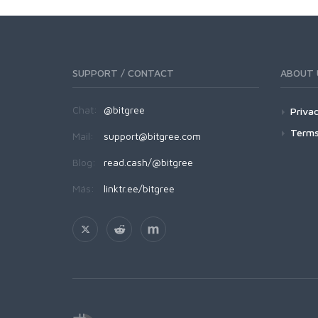
SUPPORT / CONTACT
ABOUT 
Chat:
@bitgree
Privac
Terms
Mail:
support@bitgree.com
Blog:
read.cash/@bitgree
Más:
linktr.ee/bitgree