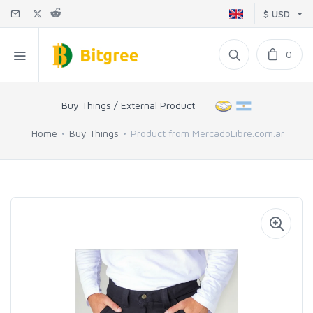
$ USD
0
Buy Things / External Product
Home
Buy Things
Product from MercadoLibre.com.ar