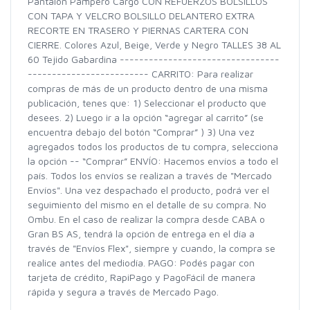
Pantalón Pampero Cargo CON REFUERZOS BOLSILLOS
CON TAPA Y VELCRO BOLSILLO DELANTERO EXTRA
RECORTE EN TRASERO Y PIERNAS CARTERA CON
CIERRE. Colores Azul, Beige, Verde y Negro TALLES 38 AL
60 Tejido Gabardina ---------------------------------
------------------------- CARRITO: Para realizar
compras de más de un producto dentro de una misma
publicación, tenes que: 1) Seleccionar el producto que
desees. 2) Luego ir a la opción “agregar al carrito” (se
encuentra debajo del botón “Comprar” ) 3) Una vez
agregados todos los productos de tu compra, selecciona
la opción -- “Comprar” ENVÍO: Hacemos envíos a todo el
país. Todos los envíos se realizan a través de "Mercado
Envíos". Una vez despachado el producto, podrá ver el
seguimiento del mismo en el detalle de su compra. No
Ombu. En el caso de realizar la compra desde CABA o
Gran BS AS, tendrá la opción de entrega en el día a
través de "Envíos Flex", siempre y cuando, la compra se
realice antes del mediodía. PAGO: Podés pagar con
tarjeta de crédito, RapiPago y PagoFácil de manera
rápida y segura a través de Mercado Pago.