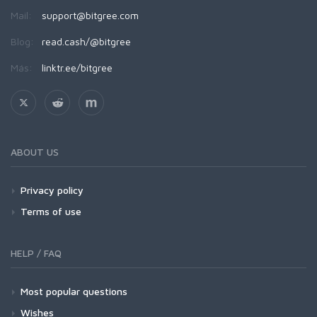
Mail:
support@bitgree.com
Blog:
read.cash/@bitgree
Más:
linktr.ee/bitgree
ABOUT US
Privacy policy
Terms of use
HELP / FAQ
Most popular questions
Wishes