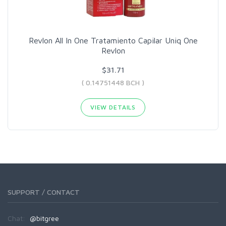
Revlon All In One Tratamiento Capilar Uniq One
Revlon
$31.71
( 0.14751448 BCH )
VIEW DETAILS
SUPPORT / CONTACT
Chat:
@bitgree