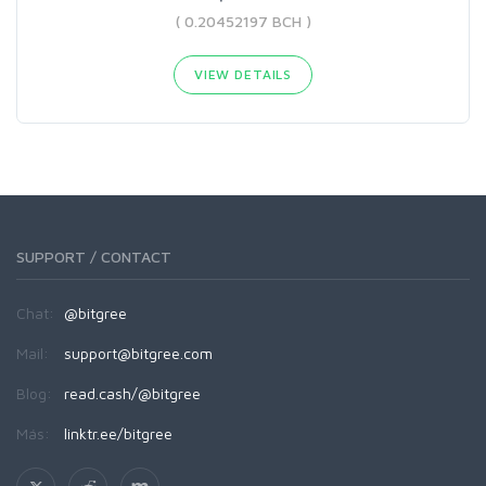
( 0.20452197 BCH )
VIEW DETAILS
SUPPORT / CONTACT
Chat:
@bitgree
Mail:
support@bitgree.com
Blog:
read.cash/@bitgree
Más:
linktr.ee/bitgree