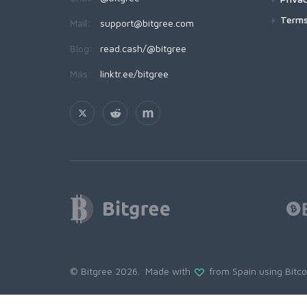
Terms
Mail:
support@bitgree.com
Blog:
read.cash/@bitgree
Más:
linktr.ee/bitgree
© Bitgree 2026. Made with
from Spain using
Bitc