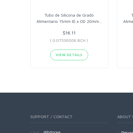
Tubo de Silicona de Grado
Alimentario 15mm ID x OD 20mm
…
Alim
$16.11
( 0.07530006 BCH )
VIEW DETAILS
SUPPORT / CONTACT
ABOUT 
Chat:
@bitgree
Privac