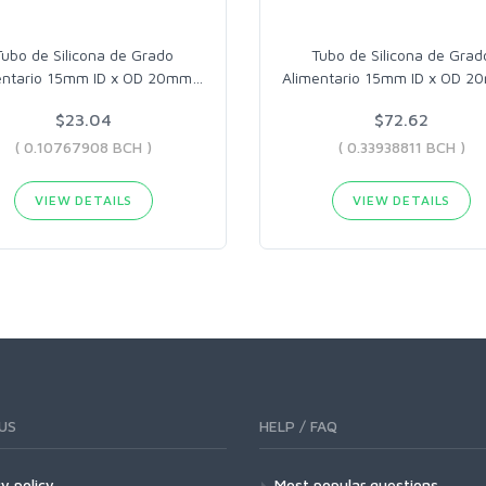
Tubo de Silicona de Grado
Tubo de Silicona de Grad
entario 15mm ID x OD 20mm
…
Alimentario 15mm ID x OD 
$23.04
$72.62
( 0.10767908 BCH )
( 0.33938811 BCH )
VIEW DETAILS
VIEW DETAILS
US
HELP / FAQ
y policy
Most popular questions