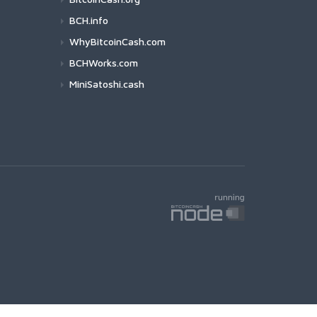
BCH.info
WhyBitcoinCash.com
BCHWorks.com
MiniSatoshi.cash