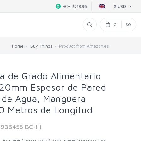
$ USD
BCH
$213.96
0
$0
Home
Buy Things
Product from Amazon.es
na de Grado Alimentario
20mm Espesor de Pared
 de Agua, Manguera
0 Metros de Longitud
31936455 BCH )
: ID 15mm (Approx 0.59") x OD 20mm (Approx 0.79")