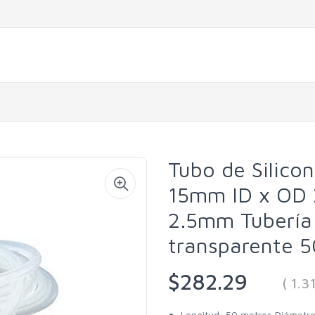
Tubo de Silico
15mm ID x OD 
2.5mm Tubería
transparente 5
$282.29
( 1.
Longitud: 50 metros Diámetro