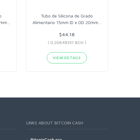
o
Tubo de Silicona de Grado
20mm
…
Alimentario 15mm ID x OD 20mm
…
$44.18
( 0.20648351 BCH )
VIEW DETAILS
LINKS ABOUT BITCOIN CASH
BitcoinCash.org