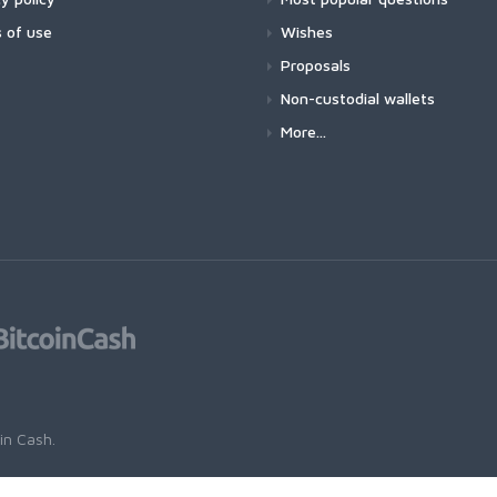
 of use
Wishes
Proposals
Non-custodial wallets
More...
oin Cash
.