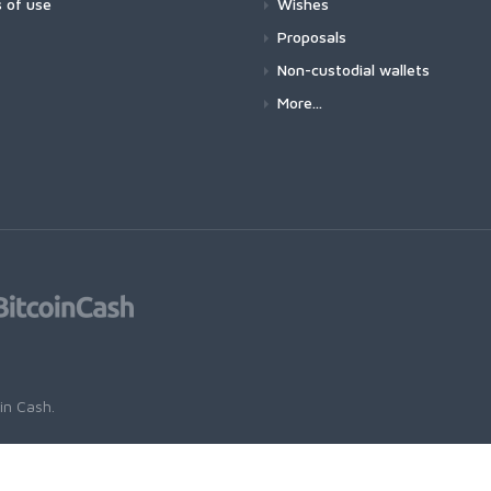
 of use
Wishes
Proposals
Non-custodial wallets
More...
oin Cash
.