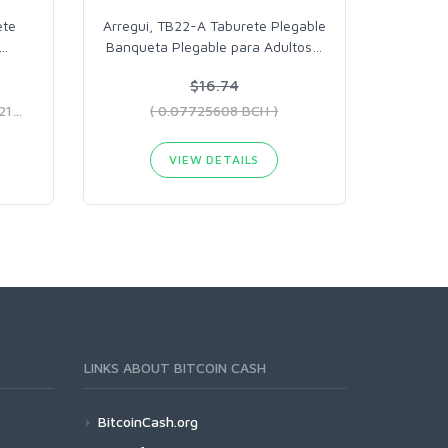
ete
Arregui, TB22-A Taburete Plegable
…
Banqueta Plegable para Adultos
…
$16.74
( 0.05305024 BCH - 0.11143216 BCH )
( 0.07725608 BCH )
VIEW DETAILS
LINKS ABOUT BITCOIN CASH
BitcoinCash.org