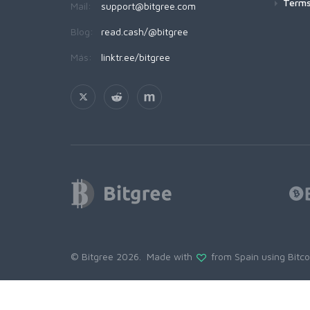
Terms
Mail:
support@bitgree.com
Blog:
read.cash/@bitgree
Más:
linktr.ee/bitgree
© Bitgree 2026. Made with
from Spain using
Bitc