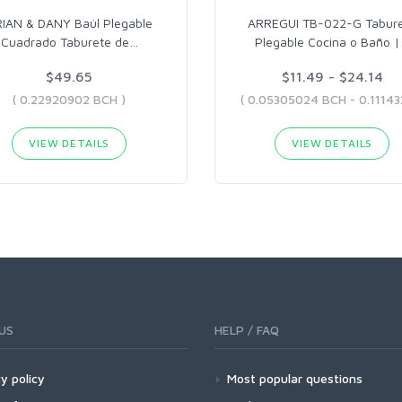
IAN & DANY Baúl Plegable
ARREGUI TB-022-G Tabur
Cuadrado Taburete de
…
Plegable Cocina o Baño |
$49.65
$11.49 - $24.14
( 0.22920902 BCH )
VIEW DETAILS
VIEW DETAILS
US
HELP / FAQ
y policy
Most popular questions