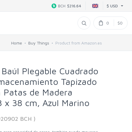
$ USD
BCH
$216.64
0
$0
Home
Buy Things
Product from Amazon.es
Baúl Plegable Cuadrado
lmacenamiento Tapizado
n Patas de Madera
8 x 38 cm, Azul Marino
920902 BCH )
on gran capacidad de carga, también puede moverse