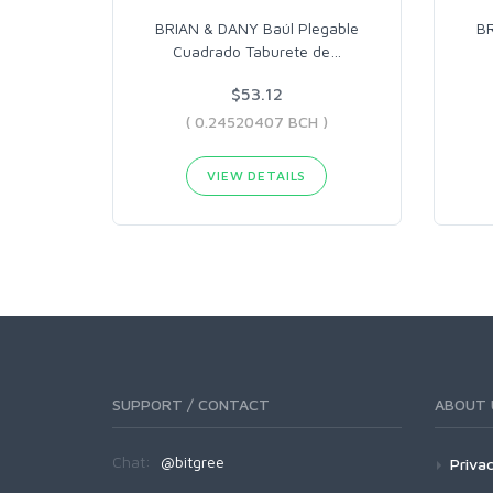
BRIAN & DANY Baúl Plegable
BR
Cuadrado Taburete de
…
$53.12
( 0.24520407 BCH )
VIEW DETAILS
SUPPORT / CONTACT
ABOUT 
Chat:
@bitgree
Privac