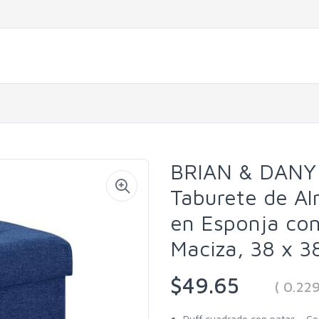
BRIAN & DANY 
Taburete de A
en Esponja co
Maciza, 38 x 3
$49.65
( 0.22
Puff cuadrado con patas - C