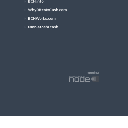
BCH.info
WhyBitcoinCash.com
BCHWorks.com
MiniSatoshi.cash