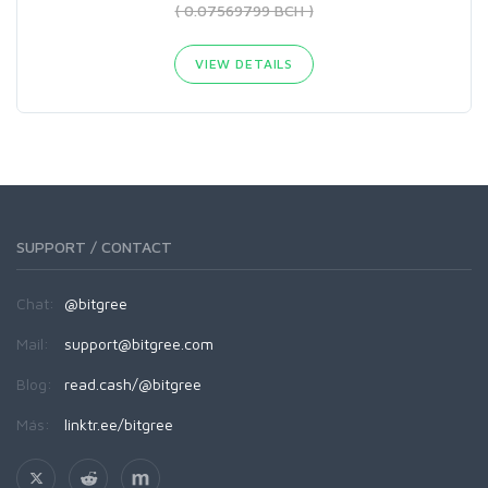
( 0.07569799 BCH )
VIEW DETAILS
SUPPORT / CONTACT
Chat:
@bitgree
Mail:
support@bitgree.com
Blog:
read.cash/@bitgree
Más:
linktr.ee/bitgree