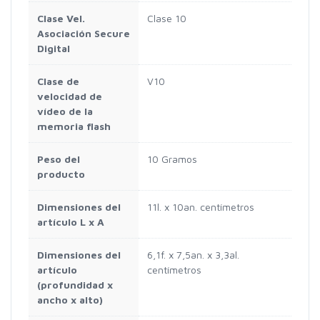
Clase Vel.
Clase 10
Asociación Secure
Digital
Clase de
V10
velocidad de
vídeo de la
memoria flash
Peso del
10 Gramos
producto
Dimensiones del
11l. x 10an. centímetros
artículo L x A
Dimensiones del
6,1f. x 7,5an. x 3,3al.
artículo
centímetros
(profundidad x
ancho x alto)