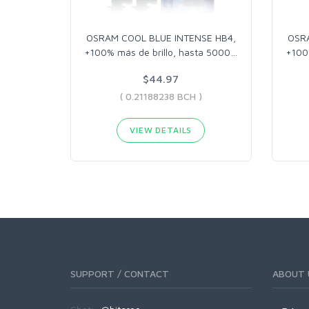
OSRAM COOL BLUE INTENSE HB4,
OSRA
+100% más de brillo, hasta 5000
…
+100
$44.97
( 0.21188238 BCH )
VIEW DETAILS
SUPPORT / CONTACT
ABOUT 