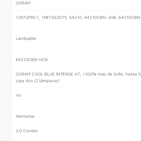
OSRAM
12972PRC1, 1987302075, 64210, 64210CBN-2HB, 64210CB
cambiable
64210CBN-HCB
OSRAM COOL BLUE INTENSE H7, +100% más de brillo, hasta 50
caja dúo (2 lámparas)
no
Alemania
2.0 Conteo