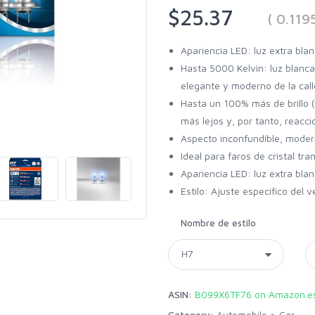
$25.37
( 0.11
Apariencia LED: luz extra bla
Hasta 5000 Kelvin: luz blanca
elegante y moderno de la call
Hasta un 100% más de brillo (
más lejos y, por tanto, reacc
Aspecto inconfundible, modern
Ideal para faros de cristal tr
Apariencia LED: luz extra bla
Estilo: Ajuste específico de
Nombre de estilo
ASIN:
B099X6TF76 on Amazon.e
Category:
Automobile
>
Car