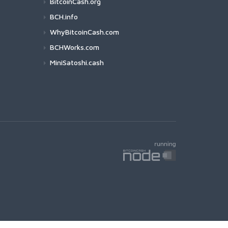
BitcoinCash.org
BCH.info
WhyBitcoinCash.com
BCHWorks.com
MiniSatoshi.cash