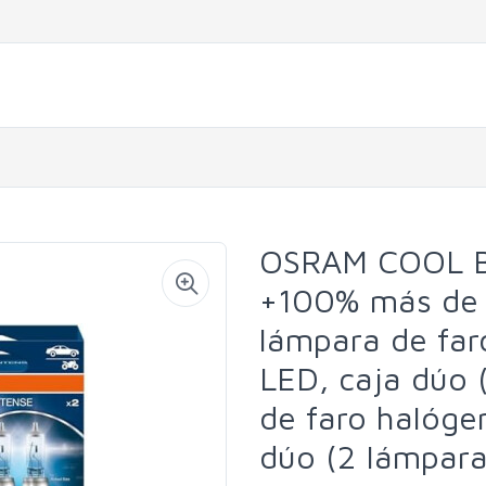
OSRAM COOL B
+100% más de b
lámpara de far
LED, caja dúo 
de faro halóge
dúo (2 lámpara