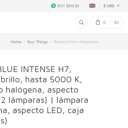
$ USD
BCH
$212.23
0
$0
Home
Buy Things
Product from Amazon.es
LUE INTENSE H7,
rillo, hasta 5000 K,
o halógena, aspecto
(2 lámparas) | lámpara
na, aspecto LED, caja
s)