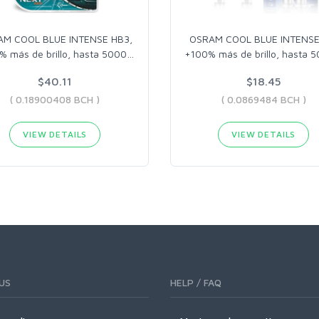
M COOL BLUE INTENSE HB3,
OSRAM COOL BLUE INTENSE
% más de brillo, hasta 5000
…
+100% más de brillo, hasta 
$40.11
$18.45
( 0.18900408 BCH )
( 0.0869484 BCH )
VIEW DETAILS
VIEW DETAILS
US
HELP / FAQ