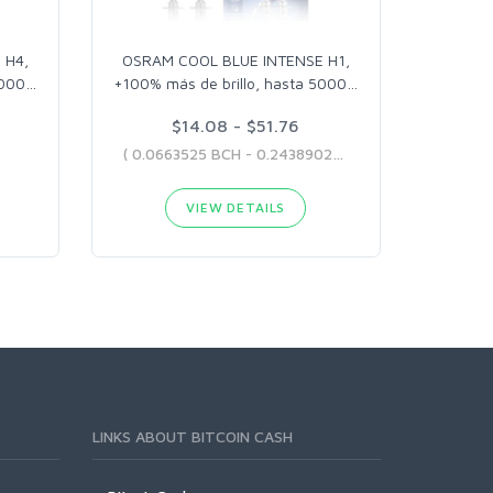
 H4,
OSRAM COOL BLUE INTENSE H1,
5000
…
+100% más de brillo, hasta 5000
…
$14.08 - $51.76
( 0.0663525 BCH - 0.24389026 BCH )
VIEW DETAILS
LINKS ABOUT BITCOIN CASH