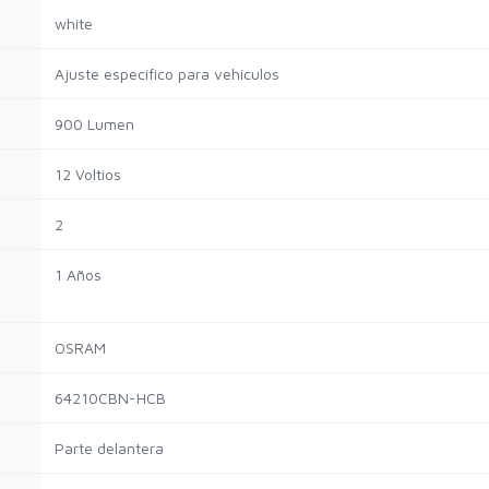
white
Ajuste específico para vehículos
900 Lumen
12 Voltios
2
1 Años
OSRAM
64210CBN-HCB
Parte delantera