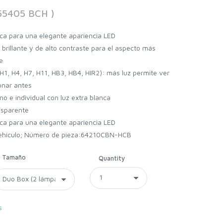
955405 BCH )
nca para una elegante apariencia LED
 brillante y de alto contraste para el aspecto más
e
H1, H4, H7, H11, HB3, HB4, HIR2): más luz permite ver
ionar antes
o e individual con luz extra blanca
ansparente
nca para una elegante apariencia LED
l vehículo; Número de pieza:64210CBN-HCB
Tamaño
Quantity
s