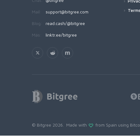
Chat:
@bitgree
Privac
Terms
Mail:
support@bitgree.com
Blog:
read.cash/@bitgree
Más:
linktr.ee/bitgree
© Bitgree 2026. Made with
from Spain using
Bitc