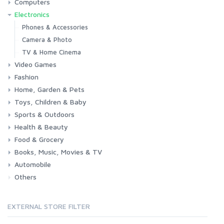
Computers
Electronics
Laptops
Tablets
Desktops
Monitors
Components
Accessories
Printers & Ink
Phones & Accessories
Camera & Photo
TV & Home Cinema
Video Games
Fashion
Consoles & Accessories
Console Games
PC Games
Home, Garden & Pets
Woman
Man
Girl
Boy
Toys, Children & Baby
Kitchen
Bedroom
Living Room
Garden
Lightning
DIY
Pets
Sports & Outdoors
Toys & Games
Baby
Health & Beauty
Fitness
Running
Cycling
Camping & Hiking
Food & Grocery
Health
Beauty & Personal care
Books, Music, Movies & TV
Grocery
Drink
Automobile
Books
Music
Movies & Series TV
Others
Car
Motorbike
EXTERNAL STORE FILTER